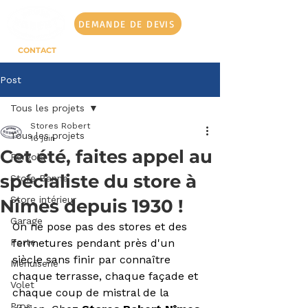
DEMANDE DE DEVIS
CONTACT
Post
Tous les projets
Stores Robert
Tous les projets
16 juin
Cet été, faites appel au
Pergola
spécialiste du store à
Store Banne
Store intérieur
Nîmes depuis 1930 !
Garage
On ne pose pas des stores et des 
Porte
fermetures pendant près d'un 
siècle sans finir par connaître 
Menuiserie
chaque terrasse, chaque façade et 
Volet
chaque coup de mistral de la 
Pros